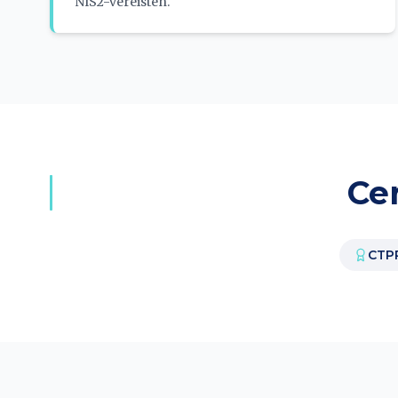
NIS2-vereisten.
Ce
CTP