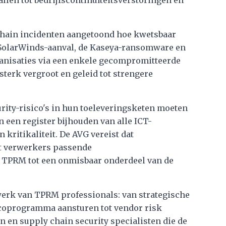
allen tot bedrijfscontinuïteitsverstoringen en
chain incidenten aangetoond hoe kwetsbaar
e SolarWinds-aanval, de Kaseya-ransomware en
anisaties via een enkele gecompromitteerde
sterk vergroot en geleid tot strengere
curity-risico's in hun toeleveringsketen moeten
n een register bijhouden van alle ICT-
 kritikaliteit. De AVG vereist dat
t verwerkers passende
kt TPRM tot een onmisbaar onderdeel van de
erk van TPRM professionals: van strategische
coprogramma aansturen tot vendor risk
n en supply chain security specialisten die de