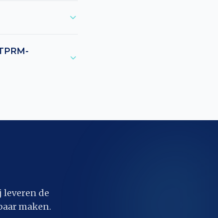
 TPRM-
j leveren de
sbaar maken.