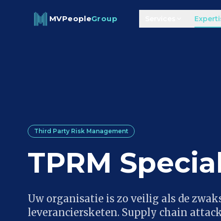
Skip to content
MVPeople
Group
Services
Experti
Third Party Risk Management
TPRM Special
Uw organisatie is zo veilig als de zwak
leveranciersketen. Supply chain attack