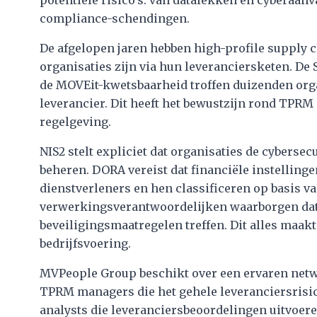
potentiële risico's: van datalekken en cyberaanv
compliance-schendingen.
De afgelopen jaren hebben high-profile supply 
organisaties zijn via hun leveranciersketen. D
de MOVEit-kwetsbaarheid troffen duizenden org
leverancier. Dit heeft het bewustzijn rond TPRM 
regelgeving.
NIS2 stelt expliciet dat organisaties de cyberse
beheren. DORA vereist dat financiële instellinge
dienstverleners en hen classificeren op basis van
verwerkingsverantwoordelijken waarborgen da
beveiligingsmaatregelen treffen. Dit alles maa
bedrijfsvoering.
MVPeople Group beschikt over een ervaren netw
TPRM managers die het gehele leveranciersrisi
analysts die leveranciersbeoordelingen uitvoere