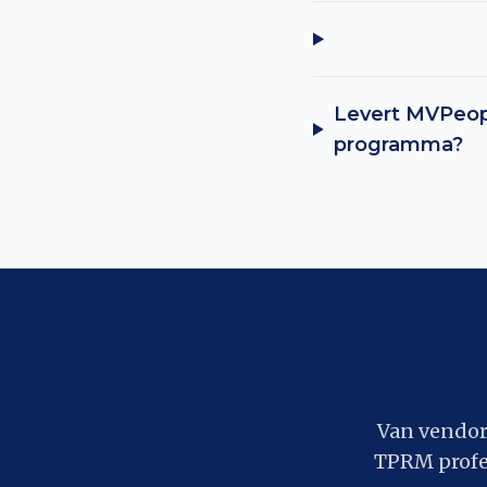
Levert MVPeop
programma?
Van vendor 
TPRM profes