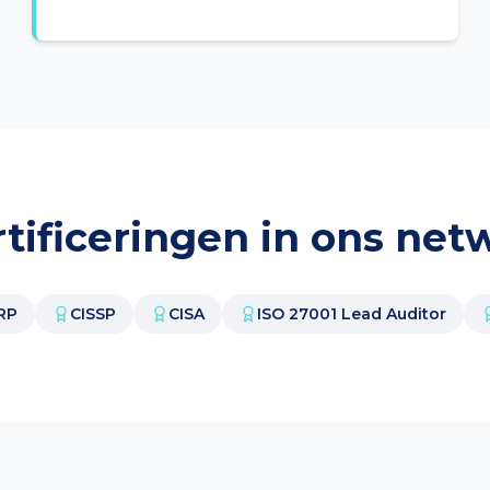
rtificeringen in ons net
RP
CISSP
CISA
ISO 27001 Lead Auditor