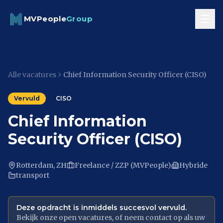
Skip to content
MVPeople
Group
Alle vacatures
Chief Information Security Officer (CISO)
Vervuld
CISO
Chief Information
Security Officer (CISO)
Rotterdam, ZH
Freelance / ZZP (MVPeople)
Hybride
transport
Deze opdracht is inmiddels succesvol vervuld.
Bekijk onze open vacatures, of neem contact op als uw