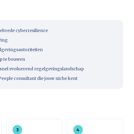
iebrede cyberresilience
ving
gevingsautoriteiten
op te bouwen
 snel evoluerend regelgevingslandschap
eople consultant die jouw niche kent
3
4