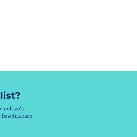
list?
e ook zo'n
e beschikbare