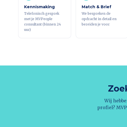
Kennismaking
Match & Brief
Telefonisch gesprek
We bespreken de
met je MVPeople
opdracht in detail en
consultant (binnen 24
bereiden je voor
uur)
Zoek
Wij hebbe
profiel? MVP