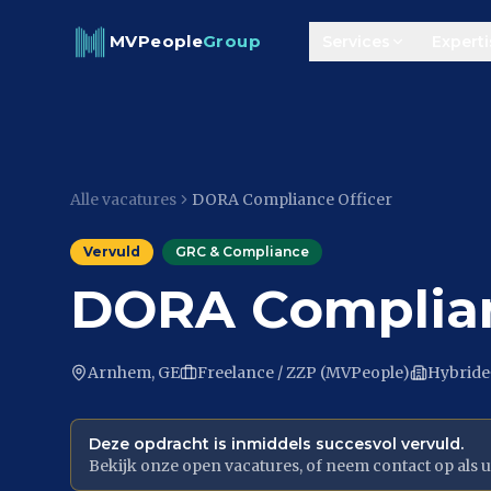
Skip to content
MVPeople
Group
Services
Experti
Alle vacatures
DORA Compliance Officer
Vervuld
GRC & Compliance
DORA Complian
Arnhem, GE
Freelance / ZZP (MVPeople)
Hybride
Deze opdracht is inmiddels succesvol vervuld.
Bekijk onze open vacatures, of neem contact op als u