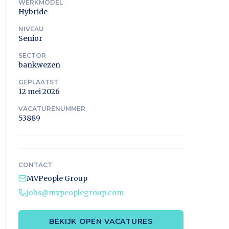
WERKMODEL
Hybride
NIVEAU
Senior
SECTOR
bankwezen
GEPLAATST
12 mei 2026
VACATURENUMMER
53889
CONTACT
MVPeople Group
jobs@mvpeoplegroup.com
BEKIJK OPEN VACATURES