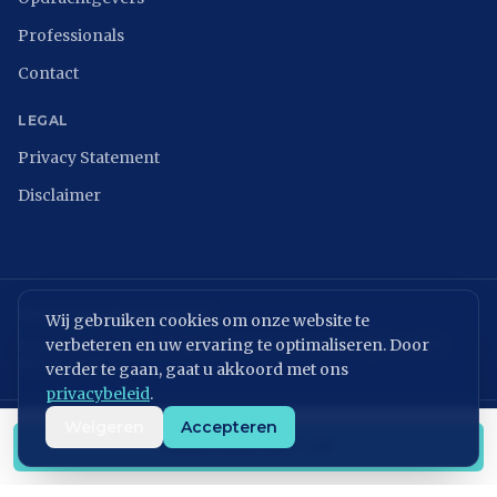
Professionals
Contact
LEGAL
Privacy Statement
Disclaimer
BRANCHEVERENIGINGEN
Wij gebruiken cookies om onze website te
verbeteren en uw ervaring te optimaliseren. Door
NCSC
ISACA Nederland
Digital Trust Center
ISO 27001
ENISA
NIST
NIS2 Directive
verder te gaan, gaat u akkoord met ons
privacybeleid
.
Weigeren
Accepteren
KvK: 86699075 | BTW: NL864054506B01
NEEM CONTACT OP
©
2026
MVPeople B.V. All rights reserved.