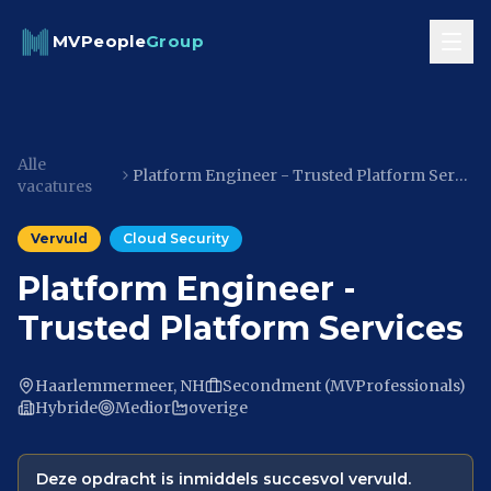
Skip to content
MVPeople
Group
Alle
Platform Engineer - Trusted Platform Services
vacatures
Vervuld
Cloud Security
Platform Engineer -
Trusted Platform Services
Haarlemmermeer, NH
Secondment (MVProfessionals)
Hybride
Medior
overige
Deze opdracht is inmiddels succesvol vervuld.