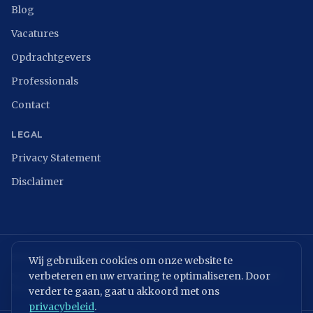
Blog
Vacatures
Opdrachtgevers
Professionals
Contact
LEGAL
Privacy Statement
Disclaimer
BRANCHEVERENIGINGEN
Wij gebruiken cookies om onze website te
verbeteren en uw ervaring te optimaliseren. Door
NCSC
ISACA Nederland
Digital Trust Center
ISO 27001
ENISA
NIST
NIS2 Directive
verder te gaan, gaat u akkoord met ons
privacybeleid
.