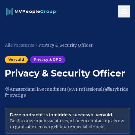
Skip to content
MVPeople
Group
Alle vacatures
Privacy & Security Officer
Vervuld
Privacy & DPO
Privacy & Security Officer
Amsterdam
Secondment (MVProfessionals)
Hybride
overige
Deze opdracht is inmiddels succesvol vervuld.
Bekijk onze open vacatures, of neem contact op als uw
organisatie een vergelijkbare specialist zoekt.