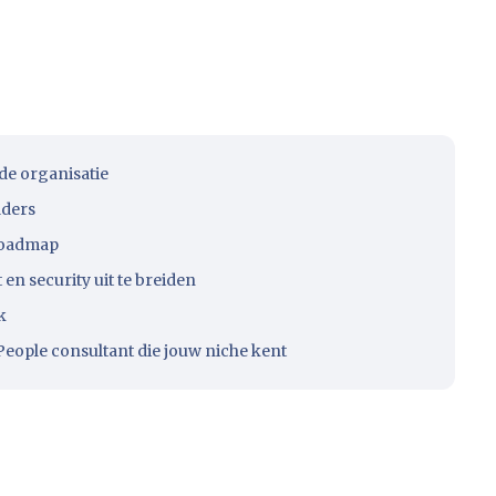
 de organisatie
lders
-roadmap
n security uit te breiden
k
eople consultant die jouw niche kent