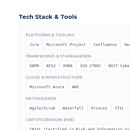
Tech Stack & Tools
PLATFORMS & TOOLING
Jira
Microsoft Project
Confluence
Se
FRAMEWORKS & STANDAARDEN
GDPR
NIS2
DORA
ISO 27001
NIST Cybe
CLOUD & INFRASTRUCTURE
Microsoft Azure
AWS
METHODIEKEN
Agile/Scrum
Waterfall
Prince2
ITIL
CERTIFICERINGEN (PRÉ)
CRISC (Certified in Risk and Information Sy