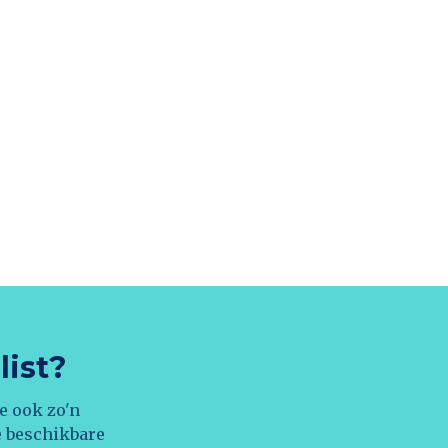
list?
e ook zo'n
e beschikbare