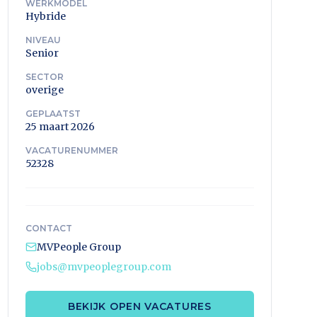
WERKMODEL
Hybride
NIVEAU
Senior
SECTOR
overige
GEPLAATST
25 maart 2026
VACATURENUMMER
52328
CONTACT
MVPeople Group
jobs@mvpeoplegroup.com
BEKIJK OPEN VACATURES