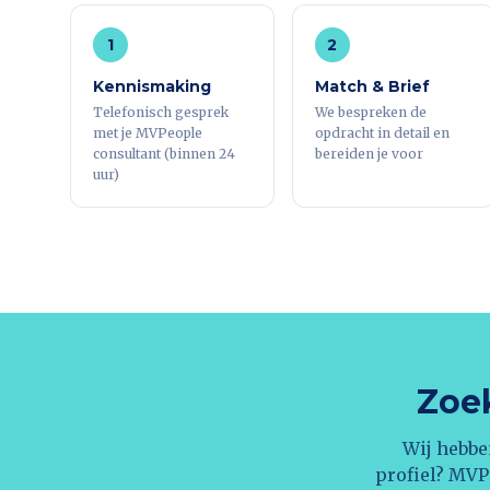
1
2
Kennismaking
Match & Brief
Telefonisch gesprek
We bespreken de
met je MVPeople
opdracht in detail en
consultant (binnen 24
bereiden je voor
uur)
Zoek
Wij hebbe
profiel? MVP