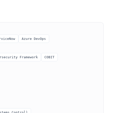
rviceNow
Azure DevOps
rsecurity Framework
COBIT
stems Control)