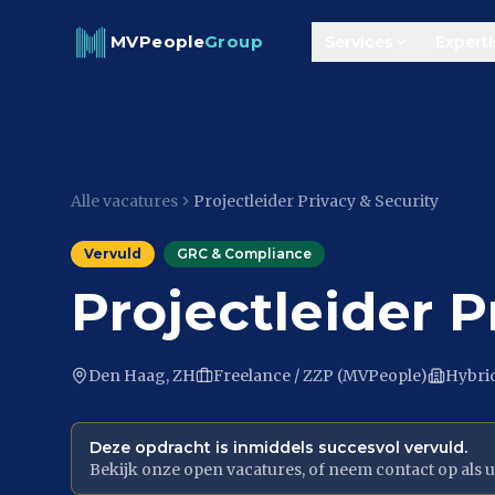
Skip to content
MVPeople
Group
Services
Experti
Alle vacatures
Projectleider Privacy & Security
Vervuld
GRC & Compliance
Projectleider P
Den Haag, ZH
Freelance / ZZP (MVPeople)
Hybri
Deze opdracht is inmiddels succesvol vervuld.
Bekijk onze open vacatures, of neem contact op als u