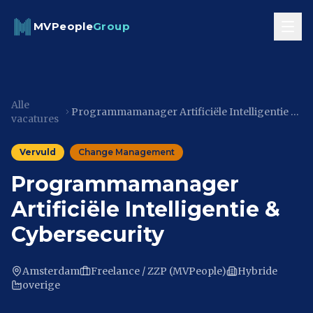
Skip to content
MVPeople
Group
Alle
Programmamanager Artificiële Intelligentie & Cybersecurity
vacatures
Vervuld
Change Management
Programmamanager
Artificiële Intelligentie &
Cybersecurity
Amsterdam
Freelance / ZZP (MVPeople)
Hybride
overige