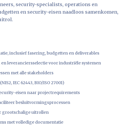
neers, security-specialists, operations en
budgetten en security-eisen naadloos samenkomen,
itrol.
atie, inclusief fasering, budgetten en deliverables
n leveranciersselectie voor industriële systemen
essen met alle stakeholders
(NIS2, IEC 62443, BIO/ISO 27001)
security-eisen naar projectrequirements
aciliteer besluitvormingsprocessen
r grootschalige uitrollen
ms met volledige documentatie