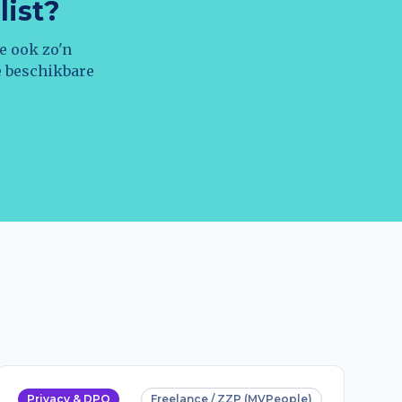
list?
e ook zo'n
e beschikbare
Privacy & DPO
Freelance / ZZP (MVPeople)