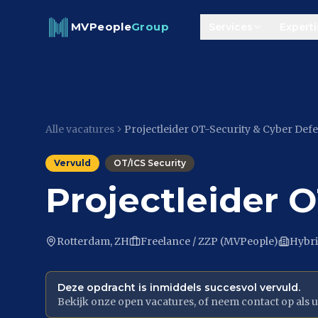
Skip to content
MVPeople
Group
Services
Experti
Alle vacatures
Projectleider OT-Security & Cyber Def
Vervuld
OT/ICS Security
Projectleider 
Rotterdam, ZH
Freelance / ZZP (MVPeople)
Hybr
Deze opdracht is inmiddels succesvol vervuld.
Bekijk onze open vacatures, of neem contact op als u