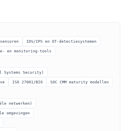
sensoren
IDS/IPS en OT-detectiesystemen
e- en monitoring-tools
l Systems Security)
ve
ISO 27001/BIO
SOC CMM maturity modellen
ële netwerken)
le omgevingen