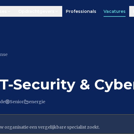
ses
Opdrachtgevers
Professionals
Vacatures
ense
OT-Security & Cyb
ide
Senior
energie
w organisatie een vergelijkbare specialist zoekt.