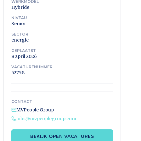
WERKMODEL
Hybride
NIVEAU
Senior
SECTOR
energie
GEPLAATST
8 april 2026
VACATURENUMMER
52758
CONTACT
MVPeople Group
jobs@mvpeoplegroup.com
BEKIJK OPEN VACATURES