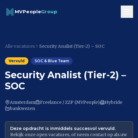
Skip to content
MVPeople
Group
Alle vacatures
Security Analist (Tier-2) – SOC
Vervuld
SOC & Blue Team
Security Analist (Tier-2) –
SOC
Amsterdam
Freelance / ZZP (MVPeople)
Hybride
bankwezen
Deze opdracht is inmiddels succesvol vervuld.
Bekijk onze open vacatures, of neem contact op als uw