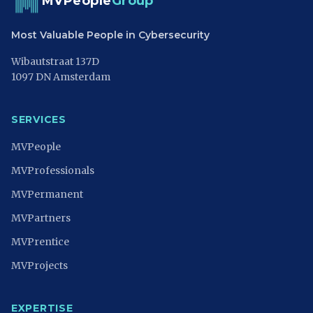
MVPeople
Group
Most Valuable People in Cybersecurity
Wibautstraat 137D
1097 DN Amsterdam
SERVICES
MVPeople
MVProfessionals
MVPermanent
MVPartners
MVPrentice
MVProjects
EXPERTISE