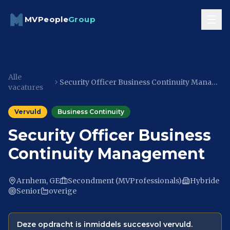
Skip to content
MVPeople
Group
Alle
Security Officer Business Continuity Management
vacatures
Vervuld
Business Continuity
Security Officer Business
Continuity Management
Arnhem, GE
Secondment (MVProfessionals)
Hybride
Senior
overige
Deze opdracht is inmiddels succesvol vervuld.