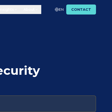
Insights
About
EN
CONTACT
ecurity