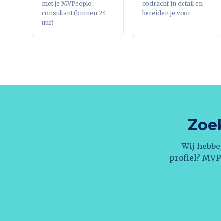
met je MVPeople
opdracht in detail en
consultant (binnen 24
bereiden je voor
uur)
Zoek
Wij hebbe
profiel? MVP