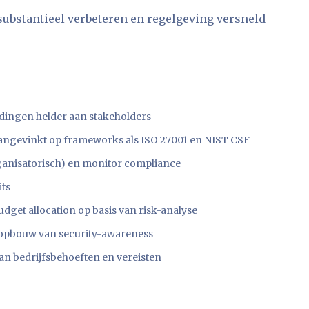
 substantieel verbeteren en regelgeving versneld
ndingen helder aan stakeholders
 aangevinkt op frameworks als ISO 27001 en NIST CSF
ganisatorisch) en monitor compliance
its
get allocation op basis van risk-analyse
n opbouw van security-awareness
van bedrijfsbehoeften en vereisten