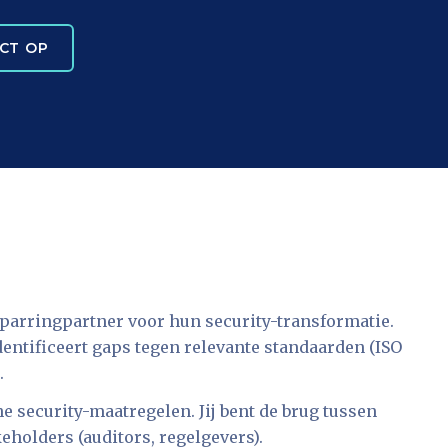
CT OP
sparringpartner voor hun security-transformatie.
dentificeert gaps tegen relevante standaarden (ISO
.
e security-maatregelen. Jij bent de brug tussen
holders (auditors, regelgevers).