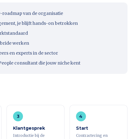
ty-roadmap van de organisatie
ment, je blijft hands-on betrokken
arktstandaard
hybride werken
ers en experts in de sector
eople consultant die jouw niche kent
3
4
Klantgesprek
Start
Introductie bij de
Contractering en