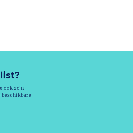
list?
e ook zo'n
e beschikbare