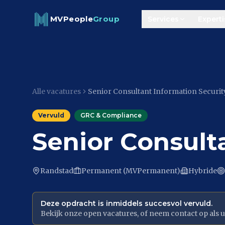
Skip to content
MVPeople
Group
Services
Experti
Alle vacatures
Senior Consultant Information Securit
Vervuld
GRC & Compliance
Senior Consult
Randstad
Permanent (MVPermanent)
Hybride
Deze opdracht is inmiddels succesvol vervuld.
Bekijk onze open vacatures, of neem contact op als u