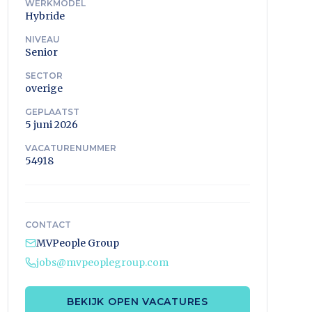
WERKMODEL
Hybride
NIVEAU
Senior
SECTOR
overige
GEPLAATST
5 juni 2026
VACATURENUMMER
54918
CONTACT
MVPeople Group
jobs@mvpeoplegroup.com
BEKIJK OPEN VACATURES