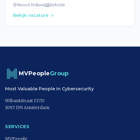
Noord Holland
Hybride
Bekijk vacature
MVPeople
Group
Most Valuable People in Cybersecurity
Wibautstraat 137D
1097 DN Amsterdam
SERVICES
MVPeople