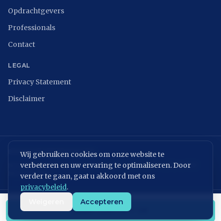
Opdrachtgevers
Professionals
Contact
LEGAL
Privacy Statement
Disclaimer
BRANCHEVERENIGINGEN
Wij gebruiken cookies om onze website te
verbeteren en uw ervaring te optimaliseren. Door
NCSC
ISACA Nederland
Digital Trust Center
ISO 27001
ENISA
NIST
NIS2 Directive
verder te gaan, gaat u akkoord met ons
privacybeleid
.
Weigeren
Accepteren
KvK: 86699075 | BTW: NL864054506B01
NEEM CONTACT OP
©
2026
MVPeople B.V. All rights reserved.