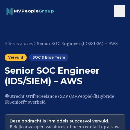
Skip to content
MVPeople
Group
Alle vacatures
Senior SOC Engineer (IDS/SIEM) – AWS
Vervuld
SOC & Blue Team
Senior SOC Engineer
(IDS/SIEM) – AWS
Utrecht, UT
Freelance / ZZP (MVPeople)
Hybride
Senior
overheid
Deze opdracht is inmiddels succesvol vervuld.
Bekijk onze open vacatures, of neem contact op als uw