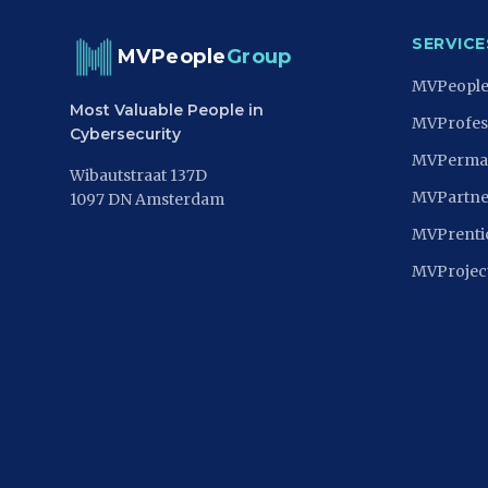
SERVICE
MVPeople
Group
MVPeopl
Most Valuable People in
MVProfes
Cybersecurity
MVPerma
Wibautstraat 137D
MVPartne
1097 DN Amsterdam
MVPrenti
MVProjec