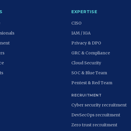
S
EXPERTISE
e
CISO
sionals
IAM / IGA
nent
Privacy & DPO
rs
GRC & Compliance
ce
Cloud Security
ts
SOC & Blue Team
Pentest & Red Team
RECRUITMENT
Cyber security recruitment
DevSecOps recruitment
Zero trust recruitment