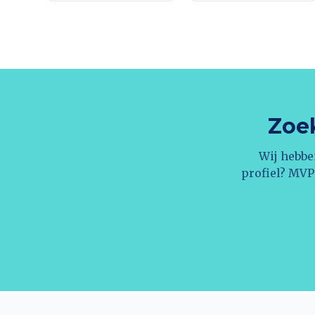
Zoek
Wij hebbe
profiel? MVP