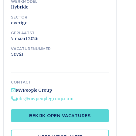
WERKMODEL
Hybride
SECTOR
overige
GEPLAATST
5 maart 2026
VACATURENUMMER
50763
CONTACT
MVPeople Group
jobs@mvpeoplegroup.com
BEKIJK OPEN VACATURES