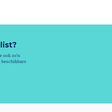
list?
e ook zo'n
e beschikbare