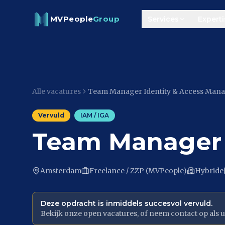
Skip to content
MVPeople
Group
Services
Experti
Alle vacatures
Team Manager Identity & Access Man
Vervuld
IAM / IGA
Team Manager 
Amsterdam
Freelance / ZZP (MVPeople)
Hybride
Deze opdracht is inmiddels succesvol vervuld.
Bekijk onze open vacatures, of neem contact op als u