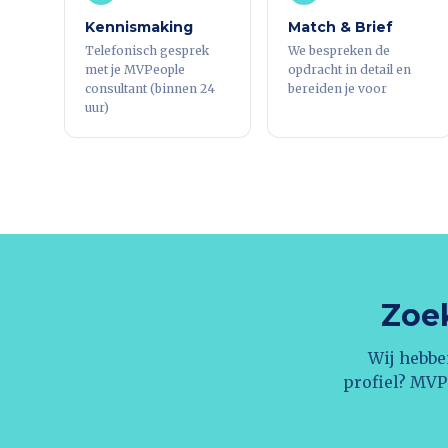
Kennismaking
Match & Brief
Telefonisch gesprek
We bespreken de
met je MVPeople
opdracht in detail en
consultant (binnen 24
bereiden je voor
uur)
Zoek
Wij hebbe
profiel? MVP