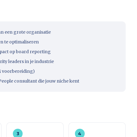
an een grote organisatie
 te optimaliseren
mpact op board reporting
y leaders in je industrie
M voorbereiding)
eople consultant die jouw niche kent
3
4