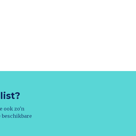
list?
e ook zo'n
e beschikbare