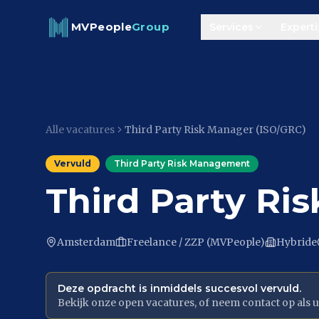
Skip to content
MVPeople
Group
Services
Experti
Alle vacatures
Third Party Risk Manager (ISO/GRC)
Vervuld
Third Party Risk Management
Third Party Ri
Amsterdam
Freelance / ZZP (MVPeople)
Hybride
Deze opdracht is inmiddels succesvol vervuld.
Bekijk onze open vacatures, of neem contact op als u