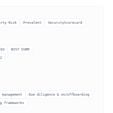
arty Risk
Prevalent
SecurityScorecard
-EU
NIST SSRM
2
 management
Due diligence & on/offboarding
g frameworks