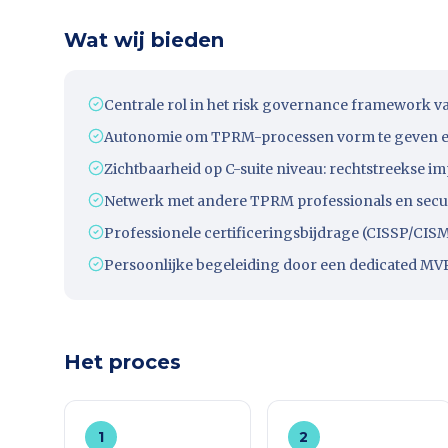
Wat wij bieden
Centrale rol in het risk governance framework v
Autonomie om TPRM-processen vorm te geven en
Zichtbaarheid op C-suite niveau: rechtstreekse i
Netwerk met andere TPRM professionals en securit
Professionele certificeringsbijdrage (CISSP/CIS
Persoonlijke begeleiding door een dedicated MVP
Het proces
1
2