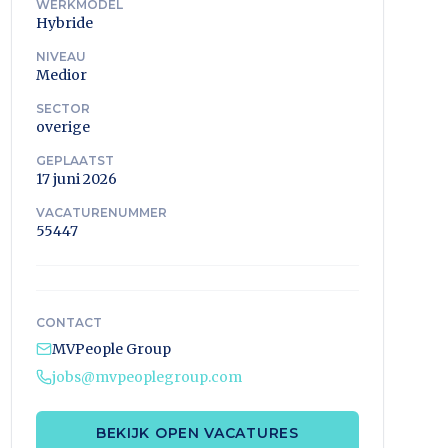
WERKMODEL
Hybride
NIVEAU
Medior
SECTOR
overige
GEPLAATST
17 juni 2026
VACATURENUMMER
55447
CONTACT
MVPeople Group
jobs@mvpeoplegroup.com
BEKIJK OPEN VACATURES