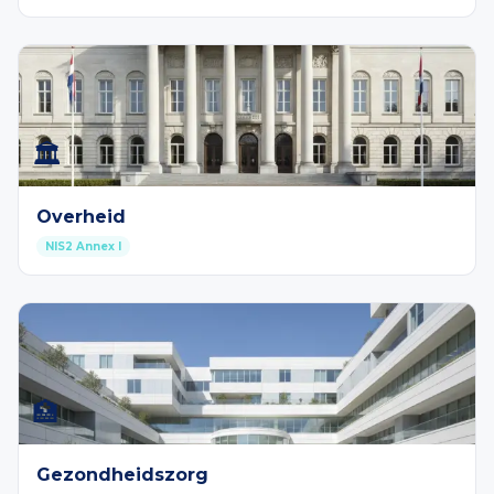
🏛️
Overheid
NIS2 Annex I
🏥
Gezondheidszorg