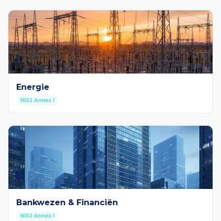
⚡
Energie
NIS2 Annex I
🏦
Bankwezen & Financiën
NIS2 Annex I