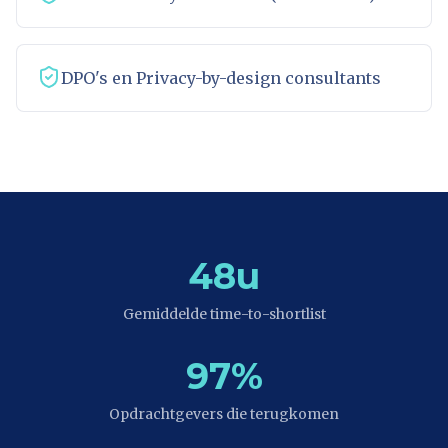
DPO's en Privacy-by-design consultants
48u
Gemiddelde time-to-shortlist
97%
Opdrachtgevers die terugkomen