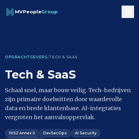
Skip to content
MVPeople
Group
/
OPDRACHTGEVERS
TECH & SAAS
Tech & SaaS
Schaal snel, maar bouw veilig. Tech-bedrijven
zijn primaire doelwitten door waardevolle
data en brede klantenbase. AI-integraties
vergroten het aanvalsoppervlak.
NIS2 Annex II
DevSecOps
AI Security