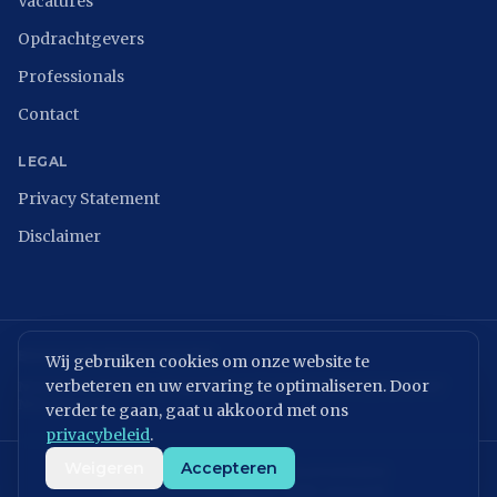
Vacatures
Opdrachtgevers
Professionals
Contact
LEGAL
Privacy Statement
Disclaimer
BRANCHEVERENIGINGEN
Wij gebruiken cookies om onze website te
verbeteren en uw ervaring te optimaliseren. Door
NCSC
ISACA Nederland
Digital Trust Center
ISO 27001
ENISA
NIST
NIS2 Directive
verder te gaan, gaat u akkoord met ons
privacybeleid
.
Weigeren
Accepteren
KvK: 86699075 | BTW: NL864054506B01
©
2026
MVPeople B.V. All rights reserved.