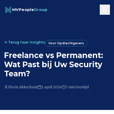
Skip to content
MVPeople
Group
Terug naar insights
Voor Opdrachtgevers
Freelance vs Permanent:
Wat Past bij Uw Security
Team?
Floris Akkerhuis
1 april 2026
7 min
leestijd