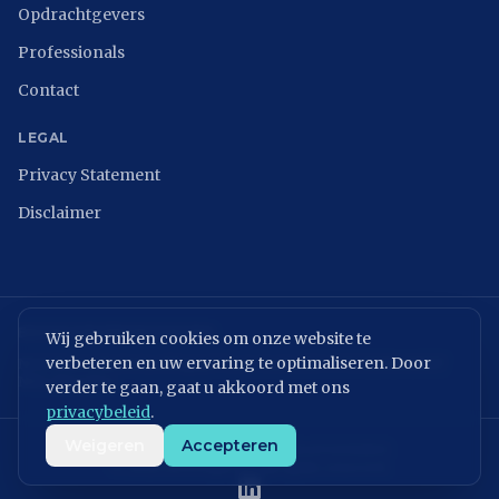
Opdrachtgevers
Professionals
Contact
LEGAL
Privacy Statement
Disclaimer
BRANCHEVERENIGINGEN
Wij gebruiken cookies om onze website te
verbeteren en uw ervaring te optimaliseren. Door
NCSC
ISACA Nederland
Digital Trust Center
ISO 27001
ENISA
NIST
NIS2 Directive
verder te gaan, gaat u akkoord met ons
privacybeleid
.
Weigeren
Accepteren
KvK: 86699075 | BTW: NL864054506B01
©
2026
MVPeople B.V. All rights reserved.