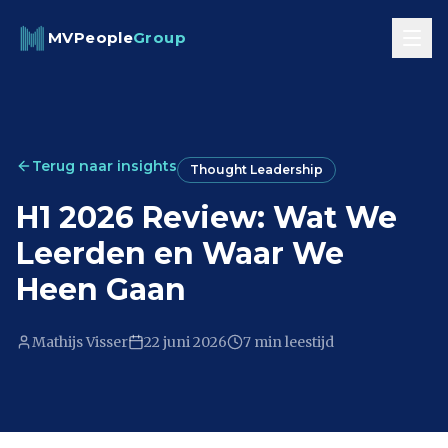
Skip to content
MVPeople
Group
Terug naar insights
Thought Leadership
H1 2026 Review: Wat We
Leerden en Waar We
Heen Gaan
Mathijs Visser
22 juni 2026
7 min
leestijd