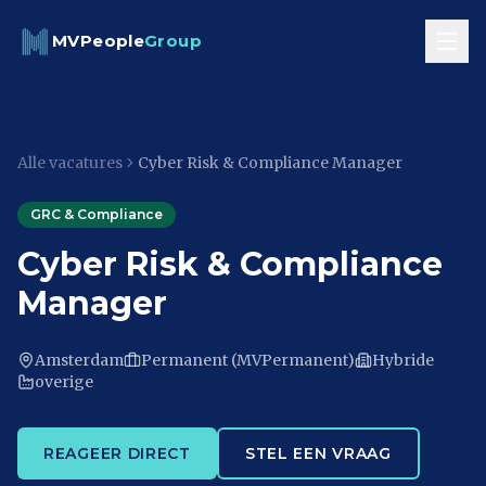
Skip to content
MVPeople
Group
Alle vacatures
Cyber Risk & Compliance Manager
GRC & Compliance
Cyber Risk & Compliance
Manager
Amsterdam
Permanent (MVPermanent)
Hybride
overige
REAGEER DIRECT
STEL EEN VRAAG