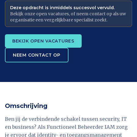
Deze opdracht is inmiddels succesvol vervuld.
Bekijk onze open vacatures, of neem contact op als uw
organisatie een vergelijkbare specialist zoekt.
BEKIJK OPEN VACATURES
NEEM CONTACT OP
Omschrijving
Ben jij de verbindende schakel tussen security, IT
en business? Als Functioneel Beheerder IAM zorg
je ervoor dat identity- en toegangsmanagement