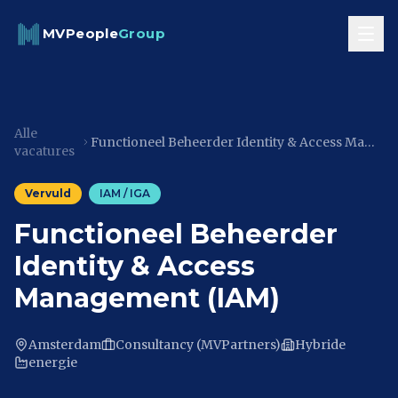
Skip to content
MVPeople
Group
Alle
Functioneel Beheerder Identity & Access Management (IAM)
vacatures
Vervuld
IAM / IGA
Functioneel Beheerder
Identity & Access
Management (IAM)
Amsterdam
Consultancy (MVPartners)
Hybride
energie