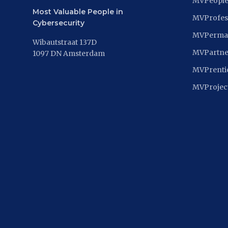
MVPeopl
Most Valuable People in
MVProfes
Cybersecurity
MVPerma
Wibautstraat 137D
MVPartne
1097 DN Amsterdam
MVPrenti
MVProjec