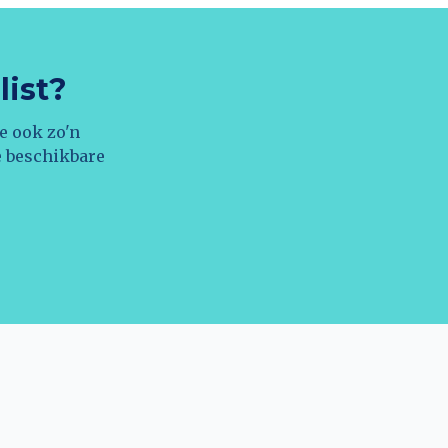
list?
e ook zo'n
e beschikbare