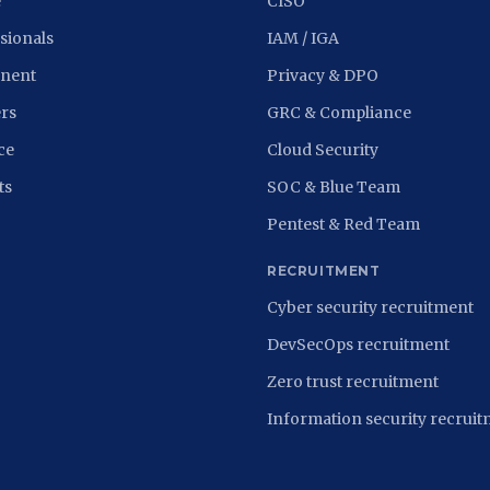
e
CISO
sionals
IAM / IGA
nent
Privacy & DPO
rs
GRC & Compliance
ce
Cloud Security
ts
SOC & Blue Team
Pentest & Red Team
RECRUITMENT
Cyber security recruitment
DevSecOps recruitment
Zero trust recruitment
Information security recrui