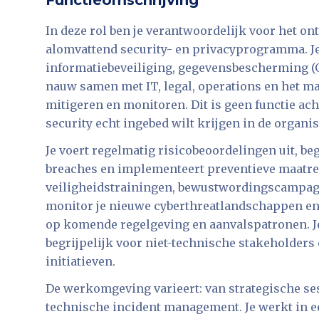
Functieomschrijving
In deze rol ben je verantwoordelijk voor het 
alomvattend security- en privacyprogramma. J
informatiebeveiliging, gegevensbescherming (
nauw samen met IT, legal, operations en het ma
mitigeren en monitoren. Dit is geen functie acht
security echt ingebed wilt krijgen in de organis
Je voert regelmatig risicobeoordelingen uit, be
breaches en implementeert preventieve maatreg
veiligheidstrainingen, bewustwordingscampag
monitor je nieuwe cyberthreatlandschappen en z
op komende regelgeving en aanvalspatronen. J
begrijpelijk voor niet-technische stakeholders e
initiatieven.
De werkomgeving varieert: van strategische ses
technische incident management. Je werkt in 