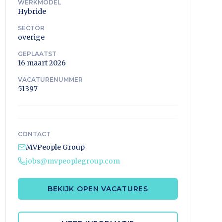
WERKMODEL
Hybride
SECTOR
overige
GEPLAATST
16 maart 2026
VACATURENUMMER
51397
CONTACT
MVPeople Group
jobs@mvpeoplegroup.com
BEKIJK OPEN VACATURES