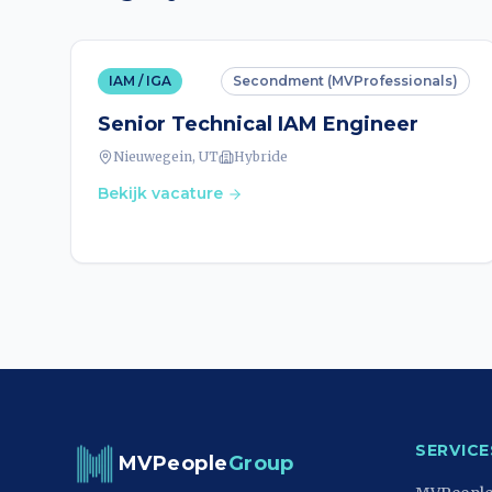
IAM / IGA
Secondment (MVProfessionals)
Senior Technical IAM Engineer
Nieuwegein, UT
Hybride
Bekijk vacature
SERVICE
MVPeople
Group