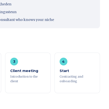
jkheden
ringssteun
onsultant who knows your niche
3
4
Client meeting
Start
Introduction to the
Contracting and
client
onboarding