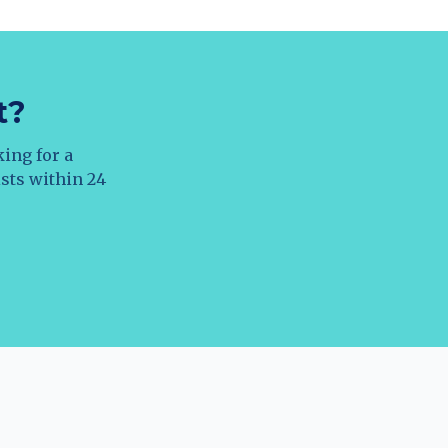
t?
king for a
ists within 24
.