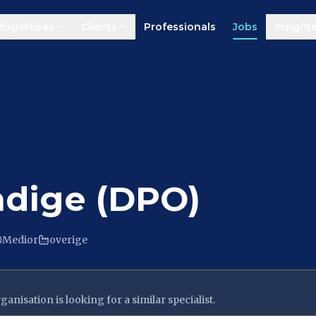
Expertises
Clients
Professionals
Jobs
Insight
ndige (DPO)
Medior
overige
anisation is looking for a similar specialist.