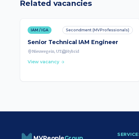
Related vacancies
IAM / IGA
Secondment (MVProfessionals)
Senior Technical IAM Engineer
Nieuwegein, UT
Hybrid
View vacancy
SERVICE
MVPeople
Group