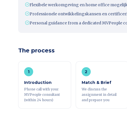
Flexibele werkomgeving en home office mogeli
Professionele ontwikkelingskansen en certifice
Personal guidance from a dedicated MVPeople c
The process
1
2
Introduction
Match & Brief
Phone call with your
We discuss the
MVPeople consultant
assignment in detail
(within 24 hours)
and prepare you