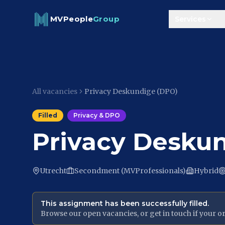
Skip to content
MVPeople
Group
Services
All vacancies
Privacy Deskundige (DPO)
Filled
Privacy & DPO
Privacy Desku
Utrecht
Secondment (MVProfessionals)
Hybrid
This assignment has been successfully filled.
Browse our open vacancies, or get in touch if your org