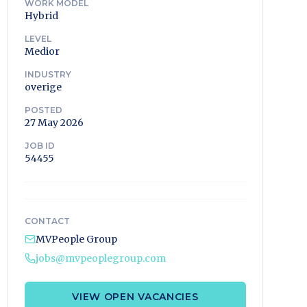
WORK MODEL
Hybrid
LEVEL
Medior
INDUSTRY
overige
POSTED
27 May 2026
JOB ID
54455
CONTACT
MVPeople Group
jobs@mvpeoplegroup.com
VIEW OPEN VACANCIES