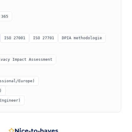
 365
ISO 27001
ISO 27701
DPIA methodologie
ivacy Impact Assessment
ssional/Europe)
)
Engineer)
Nice-to-haves