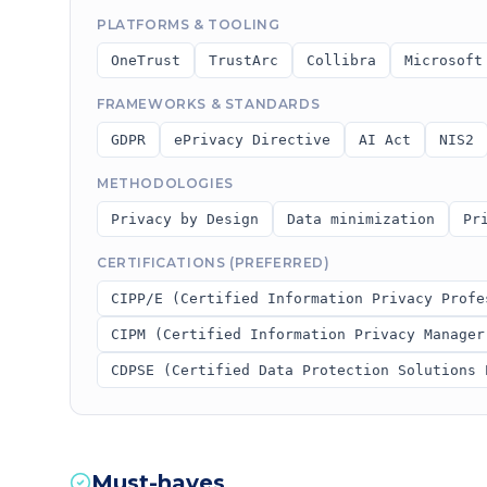
PLATFORMS & TOOLING
OneTrust
TrustArc
Collibra
Microsoft
FRAMEWORKS & STANDARDS
GDPR
ePrivacy Directive
AI Act
NIS2
METHODOLOGIES
Privacy by Design
Data minimization
Pr
CERTIFICATIONS (PREFERRED)
CIPP/E (Certified Information Privacy Profe
CIPM (Certified Information Privacy Manager
CDPSE (Certified Data Protection Solutions 
Must-haves